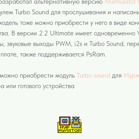
 разработал альтернативную версию
Murmulator 
лем Turbo Sound для прослушивания и написан
модель тоже можно приобрести у него в виде кон
ства. В версии 2.2 Ultimate имеет одновременн
, звуковые выходы PWM, i2s и Turbo Sound, пе
плате, также поддерживается PsRam.
 можно приобрести модуль
Turbo sound
для
Мурму
а или готового устройства