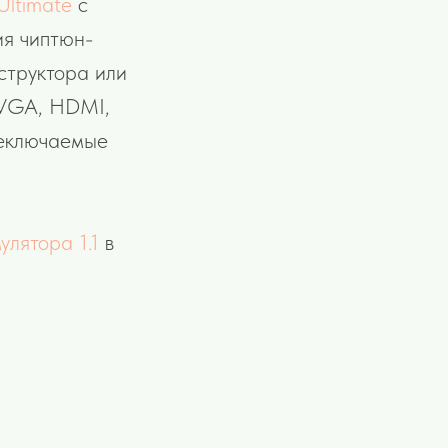
Ultimate
с
ия чиптюн-
структора или
о VGA, HDMI,
реключаемые
лятора 1.1
в