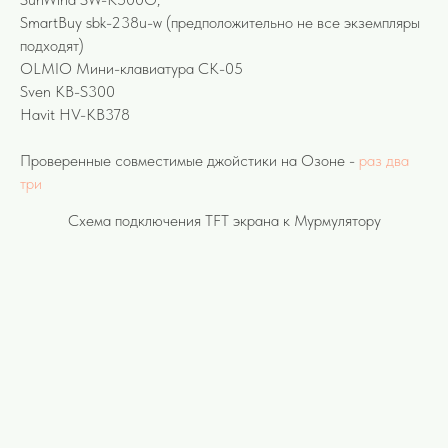
SmartBuy sbk-238u-w (предположительно не все экземпляры
подходят)
OLMIO Мини-клавиатура СК-05
Sven KB-S300
Havit HV-KB378
Проверенные совместимые джойстики на Озоне -
раз
два
три
Cхема подключения TFT экрана к Мурмулятору