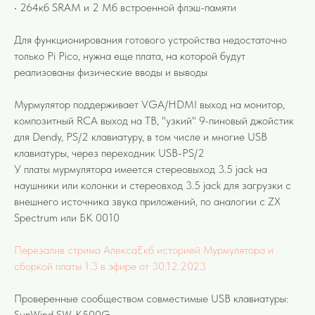
• 264кб SRAM и 2 Мб встроенной флэш-памяти
Для функционирования готового устройства недостаточно
только Pi Pico, нужна еще плата, на которой будут
реализованы физические вводы и выводы
Мурмулятор поддерживает VGA/HDMI выход на монитор,
композитный RCA выход на ТВ, "узкий" 9-пиновый джойстик
для Dendy, PS/2 клавиатуру, в том числе и многие USB
клавиатуры, через переходник USB-PS/2
У платы мурмулятора имеется стереовыход 3.5 jack на
наушники или колонки и стереовход 3.5 jack для загрузки с
внешнего источника звука приложений, по аналогии с ZX
Spectrum или БК 0010
Перезалив стрима АлексаЕкб историей Мурмулятора и
сборкой платы 1.3 в эфире от 30.12.2023
Проверенные сообществом совместимые USB клавиатуры:
SunWind SW-K500G,