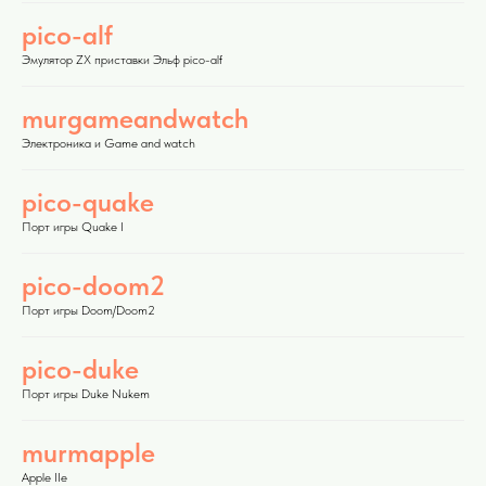
pico-alf
Эмулятор ZX приставки Эльф pico-alf
murgameandwatch
Электроника и Game and watch
pico-quake
Порт игры Quake I
pico-doom2
Порт игры Doom/Doom2
pico-duke
Порт игры Duke Nukem
murmapple
Apple IIe