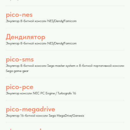
pico-nes
Эмулятор 8-битной консоли NES/Dendy/Famicom
Дендилятор
Эмулятор 8-битной консоли NES/Dendy/Famicom
pico-sms
Эмулятор 8-битной консоли Sega master system и 8-битной портативной консоли
Sega game gear
pico-pce
Эмулятор консоли NEC PC Engine / Turbografx 16
pico-megadrive
Эмулятор 16-битной консоли Sega MegaDrive/Genesis