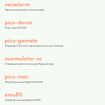
versaterm
Терминал для ретро-компьютеров
pico-doom
Порт игры DOOM
pico-gamate
Эмулятор 8-битной портативной консоли Gamate
murmulator os
Операционная система для Мурмулятора
pico-mac
Эмулятор компьютера Macintosh
emu80
Эмулятор компьютеров emu80