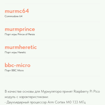
murmc64
Commodore 64
murmprince
Порт игры Prince of Persia
murmheretic
Порт игры Heretic
bbc-micro
Порт BBC Micro
В качестве основы для Мурмулятора принят Raspberry Pi Pico
модуль с характеристиками:
• Двухъядерный процессор Arm Cortex M0 133 МГц