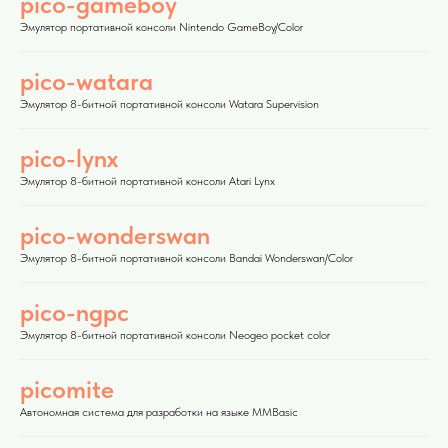
pico-gameboy
Эмулятор портативной консоли Nintendo GameBoy/Color
pico-watara
Эмулятор 8-битной портативной консоли Watara Supervision
pico-lynx
Эмулятор 8-битной портативной консоли Atari Lynx
pico-wonderswan
Эмулятор 8-битной портативной консоли Bandai Wonderswan/Color
pico-ngpc
Эмулятор 8-битной портативной консоли Neogeo pocket color
picomite
Автономная система для разработки на языке MMBasic