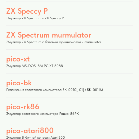
ZX Speccy P
Эмулятор ZX Spectrum - ZX Speccy P
ZX Spectrum murmulator
Эмулятор ZX Spectrum с базовым функционалом - murmulator
pico-xt
Эмулятор MS-DOS IBM PC XT 8088
pico-bk
Реализация советского компьютера БК-0010[-01] / БК-0011М
pico-rk86
Эмулятор советского компьютера Радио-86РК
pico-atari800
Эмулятор 8-битной консоли Atari 800